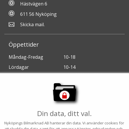
Hästvägen 6
611 56 Nyköping
Skicka mail.
Öppettider
Måndag-Fredag
10-18
Lördagar
10-14
(Stängt 13/6 - 21/8)
Söndagar
Tidsbokning
Lördagar
Din data, ditt val.
Nyköpings Bilmarknad AB
hanterar din data. Vi använder cookies för
att skydda din data, samt för att anpassa tjänster, erbjudanden och