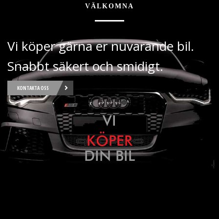
VÄLKOMNA
Vi köper gärna er nuvarande bil.
Snabbt säkert och smidigt.
KONTAKTA OSS
VI
KÖPER
DIN BIL